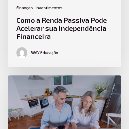
Finanças
Investimentos
Como a Renda Passiva Pode
Acelerar sua Independência
Financeira
WAY Educação
Qual
o
Melhor
Plano
de
Previdência:
PGBL
ou