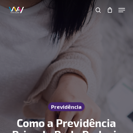
Skip
Menu
to
search
main
Close
content
Menu
Previdência
Como a Previdência