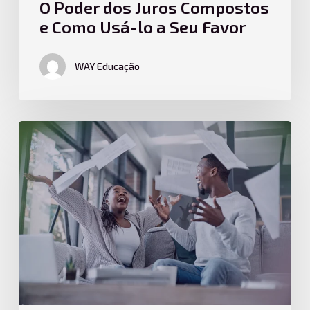
O Poder dos Juros Compostos
e Como Usá-lo a Seu Favor
WAY Educação
Como
a
Renda
Passiva
Pode
Acelerar
sua
Independência
Financeira