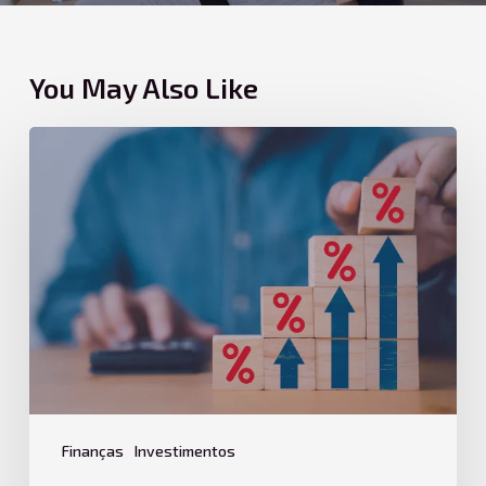
You May Also Like
O
Poder
dos
Juros
Compostos
e
Como
Usá-
lo
a
Seu
Favor
Finanças
Investimentos