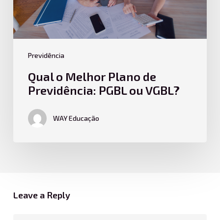
VGBL?
Previdência
Qual o Melhor Plano de
Previdência: PGBL ou VGBL?
WAY Educação
Leave a Reply