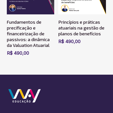
Adicionar Ao
Adicionar Ao
Fundamentos de
Princípios e práticas
Carrinho
Carrinho
precificação e
atuariais na gestão de
financeirização de
planos de benefícios
passivos: a dinâmica
R$
490,00
da Valuation Atuarial
R$
490,00