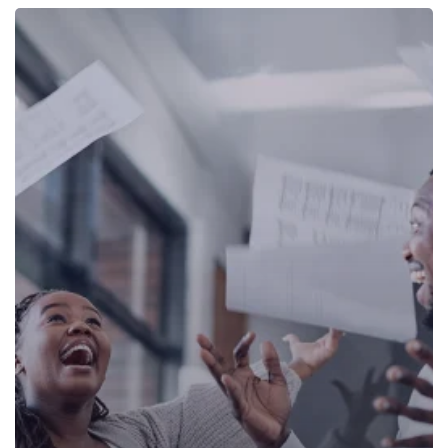
Como
a
Renda
Passiva
Pode
Acelerar
sua
Independência
Financeira