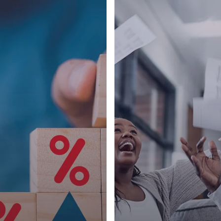
a
Renda
Passiva
Pode
Acelerar
sua
Independência
Financeira