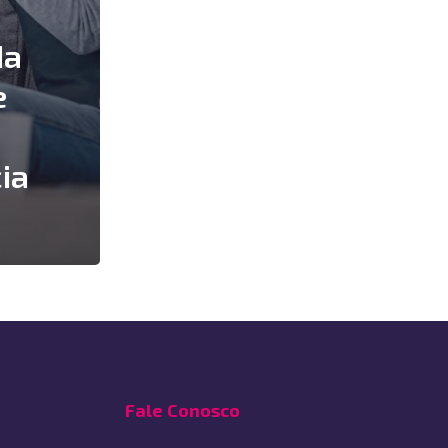
da
e
ia
Fale Conosco