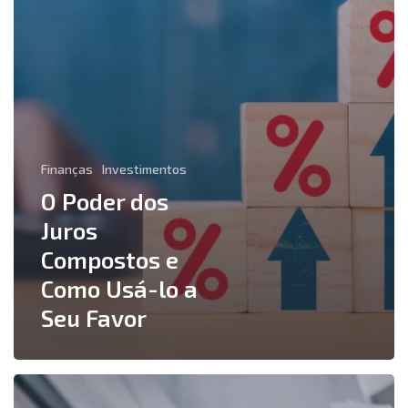
Seu
Favor
Finanças
Investimentos
O Poder dos
Juros
Compostos e
Como Usá-lo a
Seu Favor
Como
a