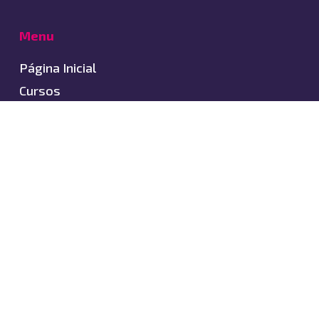
Menu
Página Inicial
Cursos
Carrinho
Quem Somos
Contato
Blog
Cursos
EAD
Aulas Ao Vivo
In Company