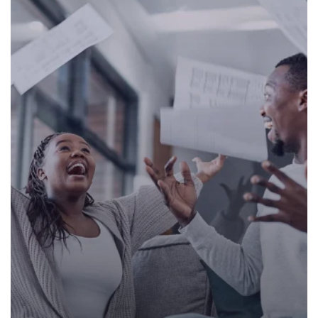
Renda
Passiva
Pode
Acelerar
sua
Independência
Financeira