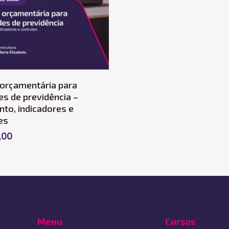
Adicionar Ao Carrinho
orçamentária para
es de previdência –
to, indicadores e
es
,00
Menu
Cursos