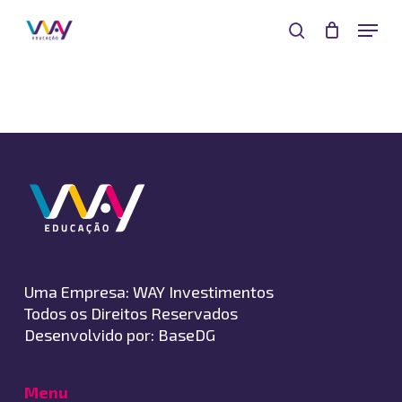
Skip
Menu
to
search
main
Close
content
Menu
Uma Empresa:
WAY Investimentos
Todos os Direitos Reservados
Desenvolvido por:
BaseDG
Menu